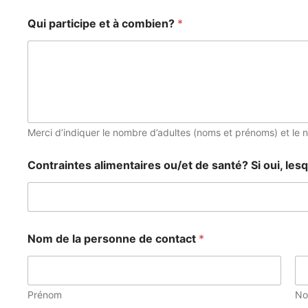
Qui participe et à combien?
*
Merci d’indiquer le nombre d’adultes (noms et prénoms) et le
*
Contraintes alimentaires ou/et de santé? Si oui, les
l
e
s
q
u
e
Nom de la personne de contact
*
l
l
e
s
Prénom
N
?